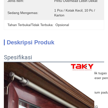
Jenis Item:
Pintu Overhead Lebih Dekat
1 Pcs / Kotak Kecil, 10 Pc / 
Sedang Mengemas:
Karton
Tahan Terbuka/tidak Terbuka:
Opsional
Deskripsi Produk
Spesifikasi
Informasi Umum
Hidraulik tugas
Nama
pintu geser pe
Merek
OEM
bahan
Aluminium pad
Warna
Perak
Berat pintu
40-65KG