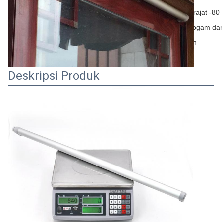
suhu
-40 derajat -80 
Aplikasi
Pintu logam da
Waktu simpan
3 tahun
Deskripsi Produk