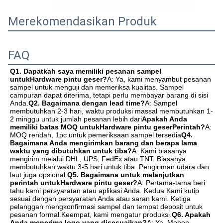
Merekomendasikan Produk
FAQ
Q1. Dapatkah saya memiliki pesanan sampel 
untuk
Hardware pintu geser
?
A: Ya, kami menyambut pesanan 
sampel untuk menguji dan memeriksa kualitas. Sampel 
campuran dapat diterima, tetapi perlu membayar barang di sisi 
Anda.
Q2. Bagaimana dengan lead time?
A: Sampel 
membutuhkan 2-3 hari, waktu produksi massal membutuhkan 1-
2 minggu untuk jumlah pesanan lebih dari
Apakah Anda 
memiliki batas MOQ untuk
Hardware pintu geser
Perintah?
A: 
MOQ rendah, 1pc untuk pemeriksaan sampel tersedia
Q4. 
Bagaimana Anda mengirimkan barang dan berapa lama 
waktu yang dibutuhkan untuk tiba?
A: Kami biasanya 
mengirim melalui DHL, UPS, FedEx atau TNT. Biasanya 
membutuhkan waktu 3-5 hari untuk tiba. Pengiriman udara dan 
laut juga opsional.
Q5. Bagaimana untuk melanjutkan 
perintah untuk
Hardware pintu geser
?
A: Pertama-tama beri 
tahu kami persyaratan atau aplikasi Anda. Kedua Kami kutip 
sesuai dengan persyaratan Anda atau saran kami. Ketiga 
pelanggan mengkonfirmasi sampel dan tempat deposit untuk 
pesanan formal.Keempat, kami mengatur produksi.
Q6. Apakah 
Anda menerima logo yang disesuaikan?
A: Ya. Mohon 