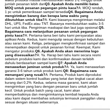
jumlah pesanan lebih dari
Q3. Apakah Anda memiliki batas 
MOQ untuk pesanan pegangan pintu kaca?
A: MOQ rendah, 
1 pc untuk pemeriksaan sampel tersedia
Q4. Bagaimana Anda 
mengirimkan barang dan berapa lama waktu yang 
dibutuhkan untuk tiba?
A: Kami biasanya mengirimkan melalui 
DHL, UPS, FedEx atau TNT. Biasanya membutuhkan waktu 3-5 
hari untuk tiba. Pengiriman maskapai dan laut juga opsional.
Q5. 
Bagaimana cara melanjutkan pesanan untuk pegangan 
pintu kaca?
A: Pertama-tama beri tahu kami persyaratan atau 
aplikasi Anda. Kedua, kami mengutip sesuai dengan kebutuhan 
atau saran kami. Ketiga, pelanggan mengkonfirmasi sampel dan 
menempatkan deposit untuk pesanan formal. Keempat, Kami 
mengatur produksi.
Q6. Apakah Anda akan menerima logo 
yang disesuaikan?
A: Ya. Harap beri tahu kami secara resmi 
sebelum produksi kami dan konfirmasikan desain terlebih 
dahulu berdasarkan sampel kami.
Q7: Apakah Anda 
menawarkan jaminan untuk produk?
A: Ya, kami menawarkan 
garansi 3-6 tahun untuk produk kami.
Q8: Bagaimana cara 
menangani yang rusak?
A: Pertama, Produk kami diproduksi 
dalam sistem kontrol kualitas yang ketat dan tingkat cacat akan 
kurang dari 0,2%. Kedua, selama masa garansi, kami akan 
mengirimkan yang baru dengan pesanan baru untuk jumlah 
kecil. Untuk produk batch yang cacat, kami akan 
memperbaikinya dan mengirimkannya kembali kepada Anda 
atau kami dapat membahas solusinya termasuk panggilan ulang 
sesuai dengan situasi sebenarnya.