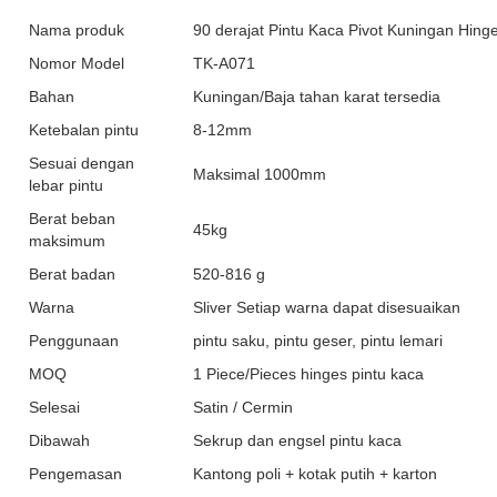
Nama produk
90 derajat Pintu Kaca Pivot Kuningan Hin
Nomor Model
TK-A071
Bahan
Kuningan/Baja tahan karat tersedia
Ketebalan pintu
8-12mm
Sesuai dengan
Maksimal 1000mm
lebar pintu
Berat beban
45kg
maksimum
Berat badan
520-816 g
Warna
Sliver Setiap warna dapat disesuaikan
Penggunaan
pintu saku, pintu geser, pintu lemari
MOQ
1 Piece/Pieces hinges pintu kaca
Selesai
Satin / Cermin
Dibawah
Sekrup dan engsel pintu kaca
Pengemasan
Kantong poli + kotak putih + karton