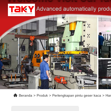
Beranda
>
Produk
>
Perlengkapan pintu geser kaca
>
Har