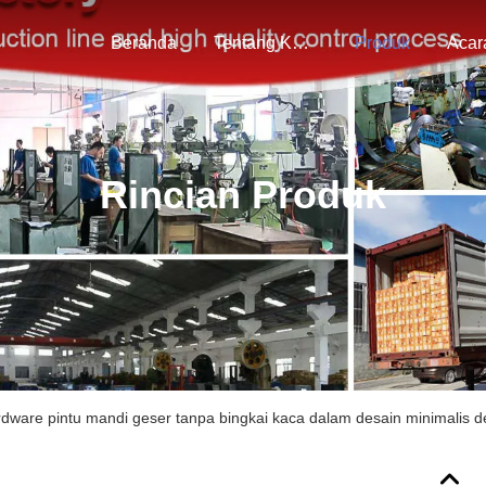
Beranda
Tentang Kami
Produk
Acar
Rincian Produk
dware pintu mandi geser tanpa bingkai kaca dalam desain minimalis