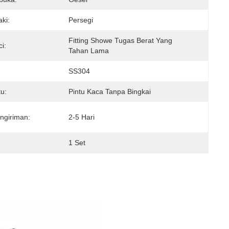
ki:
Persegi
Fitting Showe Tugas Berat Yang 
i:
Tahan Lama
SS304
tu:
Pintu Kaca Tanpa Bingkai
ngiriman:
2-5 Hari
1 Set