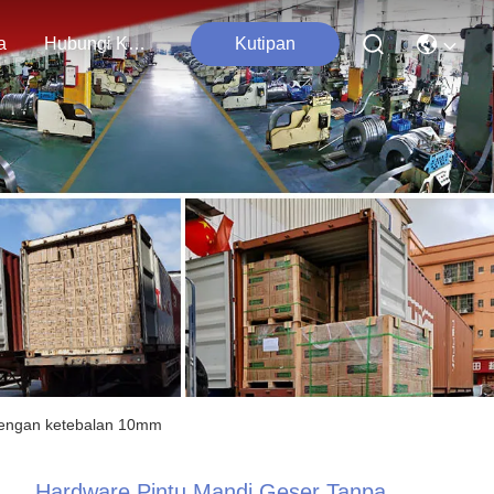
a
Hubungi Kami
Kutipan
 dengan ketebalan 10mm
Hardware Pintu Mandi Geser Tanpa