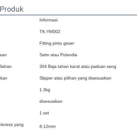
 Produk
Informasi
TK-YM002
Fitting pintu geser
aan
Satin atau Polandia
 Bahan
304 Baja tahan karat atau paduan seng
ikan
Slipper atau pilihan yang disesuaikan
1.3kg
disesuaikan
1 set
nkness yang
8-12mm