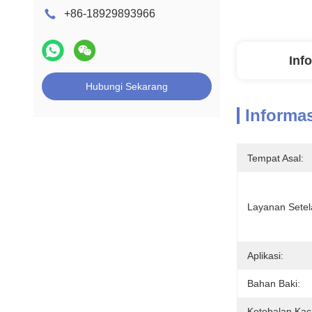
+86-18929893966
Inf
Hubungi Sekarang
Informas
Tempat Asal:
Layanan Setel
Aplikasi:
Bahan Baki:
Ketebalan Kac