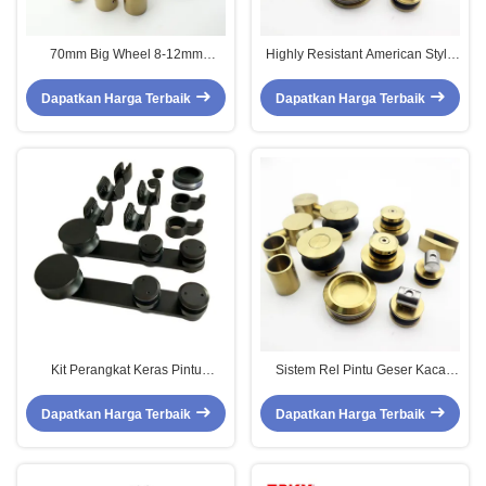
70mm Big Wheel 8-12mm
Highly Resistant American Style
Frameless Glass Sliding Doors
Satin Gold 70MM Roda Eksterior
Exterior Kit untuk Kamar Mandi
Otomatis Pintu Geser
Dapatkan Harga Terbaik
Dapatkan Harga Terbaik
Kit Perangkat Keras Pintu
Sistem Rel Pintu Geser Kaca
Gudang Geser Baki Bulat Desain
Tanpa Bingkai Stainless Steel
Modern untuk Sistem Rel
Warna Emas untuk Kamar Mandi
Dapatkan Harga Terbaik
Dapatkan Harga Terbaik
Gantung Ganda