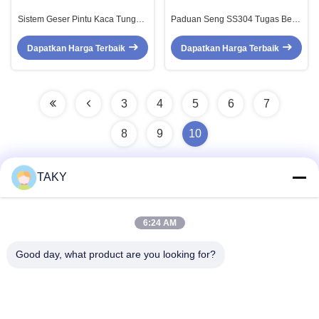
Sistem Geser Pintu Kaca Tunggal
Paduan Seng SS304 Tugas Berat
60kg dengan Beban Tinggi untuk
Bingkai Teleskopik Perangkat
Kaca Aman Tebal 10-12mm
Keras Geser Pintu Teleskopik
Dapatkan Harga Terbaik
Dapatkan Harga Terbaik
3
4
5
6
7
8
9
10
TAKY
Kontak Cepat
6:24 AM
Alamat
Good day, what product are you looking for?
No. 256, Jalan Jinli, Zhaoqing, Guangdong, Tiongkok
tel