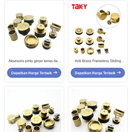
Aksesoris pintu geser keras dan
Anti-Brass Frameless Sliding
tahan lama untuk pintu kaca
Door System untuk 8-12mm tebal
tunggal di emas Polandia
Safe Glass Polish Finish
Dapatkan Harga Terbaik
Dapatkan Harga Terbaik