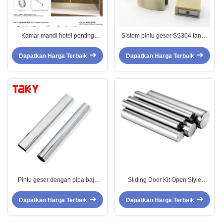
Kamar mandi hotel penting
Sistem pintu geser SS304 tanpa
Modern SS304 Pintu geser mandi
bingkai dengan rol emas
cermin untuk renovasi
Polandia dan gaya desain tanpa
Dapatkan Harga Terbaik
Dapatkan Harga Terbaik
bingkai
Pintu geser dengan pipa baja
Sliding Door Kit Open Style
tahan karat diameter 25 mm dan
Sliding dengan 304 stainless
ketahanan korosi yang tinggi
steel 25*2.0mm Solid Round Bar
Dapatkan Harga Terbaik
Dapatkan Harga Terbaik