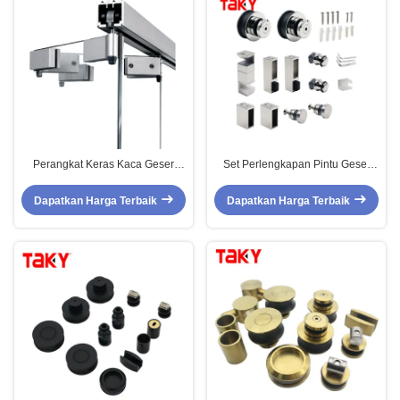
Perangkat Keras Kaca Geser
Set Perlengkapan Pintu Geser
Baja Tahan Karat untuk Pintu
Pancuran Perak untuk Perangkat
Lipat Kaca Tanpa Bingkai
Keras Kandang Kamar Mandi
Dapatkan Harga Terbaik
Dapatkan Harga Terbaik
Kuningan
yang Disesuaikan