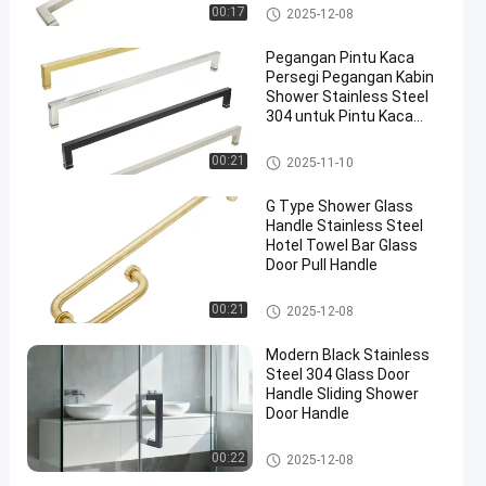
Genggam Pintu Kaca Mandi
00:17
2025-12-08
Pegangan Pintu Kaca
Persegi Pegangan Kabin
Shower Stainless Steel
304 untuk Pintu Kaca
Tempered
Genggam Pintu Kaca Mandi
00:21
2025-11-10
G Type Shower Glass
Handle Stainless Steel
Hotel Towel Bar Glass
Door Pull Handle
Genggam Pintu Kaca Mandi
00:21
2025-12-08
Modern Black Stainless
Steel 304 Glass Door
Handle Sliding Shower
Door Handle
Genggam Pintu Kaca Mandi
00:22
2025-12-08