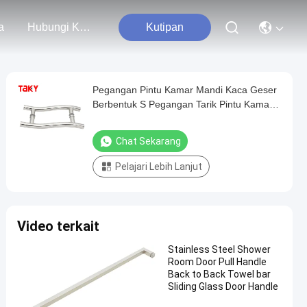
a
Hubungi Kami
Kutipan
Pegangan Pintu Kamar Mandi Kaca Geser
Berbentuk S Pegangan Tarik Pintu Kamar
Mandi Stainless Steel
Chat Sekarang
Pelajari Lebih Lanjut
Video terkait
Stainless Steel Shower
Room Door Pull Handle
Back to Back Towel bar
Sliding Glass Door Handle